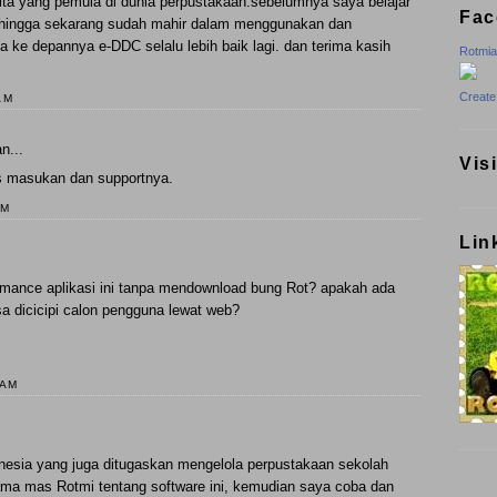
ta yang pemula di dunia perpustakaan.sebelumnya saya belajar
Fac
ingga sekarang sudah mahir dalam menggunakan dan
e depannya e-DDC selalu lebih baik lagi. dan terima kasih
Rotmi
Create
AM
n...
Vis
as masukan dan supportnya.
AM
Lin
rmance aplikasi ini tanpa mendownload bung Rot? apakah ada
isa dicicipi calon pengguna lewat web?
 AM
nesia yang juga ditugaskan mengelola perpustakaan sekolah
ama mas Rotmi tentang software ini, kemudian saya coba dan