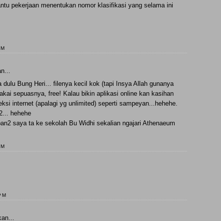
u pekerjaan menentukan nomor klasifikasi yang selama ini
PM
n...
dulu Bung Heri... filenya kecil kok (tapi Insya Allah gunanya
akai sepuasnya, free! Kalau bikin aplikasi online kan kasihan
si internet (apalagi yg unlimited) seperti sampeyan...hehehe.
2... hehehe
an2 saya ta ke sekolah Bu Widhi sekalian ngajari Athenaeum
PM
PM
an...