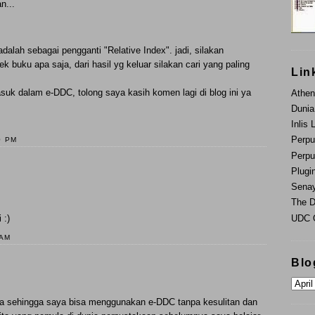
n...
alah sebagai pengganti "Relative Index". jadi, silakan
 buku apa saja, dari hasil yg keluar silakan cari yang paling
Lin
suk dalam e-DDC, tolong saya kasih komen lagi di blog ini ya
Athen
Dunia
Inlis 
Perpu
0 PM
Perpu
Plugi
Sena
The D
UDC O
 :)
 AM
Blo
nya sehingga saya bisa menggunakan e-DDC tanpa kesulitan dan