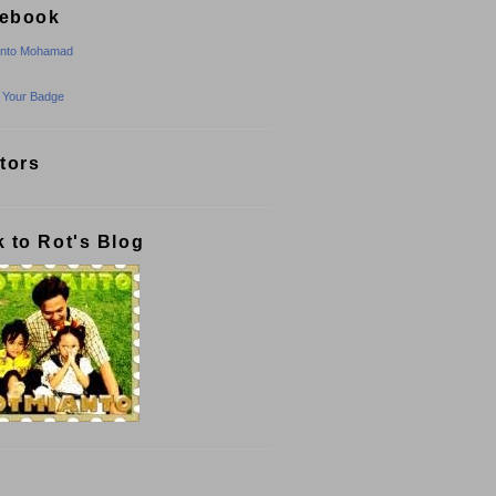
ebook
anto Mohamad
 Your Badge
itors
k to Rot's Blog