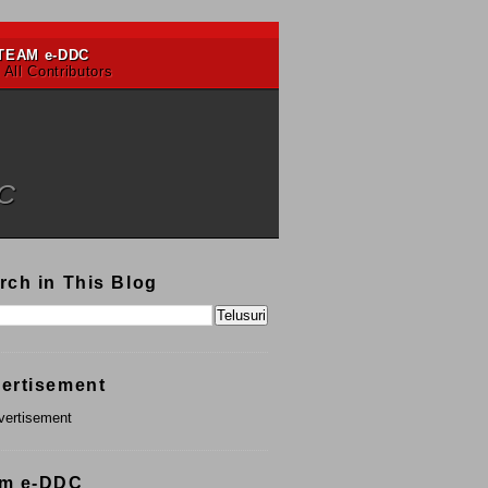
TEAM e-DDC
 All Contributors
DC
rch in This Blog
ertisement
m e-DDC