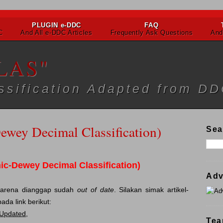
PLUGIN e-DDC
FAQ
C
And All e-DDC Articles
Frequently Ask Questions
And
LAS"
assification Adapted from D
ewey Decimal Classification)
Sea
ic-Dewey Decimal Classification)
Adv
 karena dianggap sudah
out of date
. Silakan simak artikel-
pada link berikut:
 Updated
,
Tea