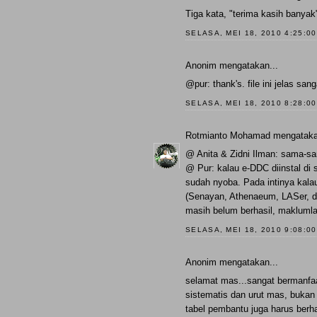
Tiga kata, "terima kasih banyak
SELASA, MEI 18, 2010 4:25:0
Anonim mengatakan...
@pur: thank's. file ini jelas s
SELASA, MEI 18, 2010 8:28:0
Rotmianto Mohamad
mengataka
@ Anita & Zidni Ilman: sama-s
@ Pur: kalau e-DDC diinstal di
sudah nyoba. Pada intinya kala
(Senayan, Athenaeum, LASer, dll)
masih belum berhasil, maklumla
SELASA, MEI 18, 2010 9:08:0
Anonim mengatakan...
selamat mas...sangat bermanfa
sistematis dan urut mas, bukan
tabel pembantu juga harus berha