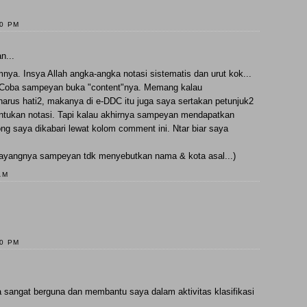
00 PM
n...
ya. Insya Allah angka-angka notasi sistematis dan urut kok...
. Coba sampeyan buka "content"nya. Memang kalau
rus hati2, makanya di e-DDC itu juga saya sertakan petunjuk2
entukan notasi. Tapi kalau akhirnya sampeyan mendapatkan
ong saya dikabari lewat kolom comment ini. Ntar biar saya
ayangnya sampeyan tdk menyebutkan nama & kota asal...)
AM
00 PM
a sangat berguna dan membantu saya dalam aktivitas klasifikasi