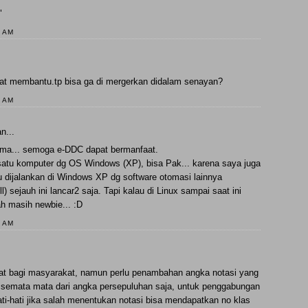
"
0 AM
angat membantu.tp bisa ga di mergerkan didalam senayan?
0 AM
n...
ama... semoga e-DDC dapat bermanfaat.
 satu komputer dg OS Windows (XP), bisa Pak... karena saya juga
u dijalankan di Windows XP dg software otomasi lainnya
 sejauh ini lancar2 saja. Tapi kalau di Linux sampai saat ini
h masih newbie... :D
0 AM
at bagi masyarakat, namun perlu penambahan angka notasi yang
 semata mata dari angka persepuluhan saja, untuk penggabungan
ti-hati jika salah menentukan notasi bisa mendapatkan no klas