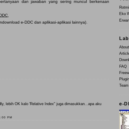
ertanyaan dan jawaban yang sering muncul berkenaan
Rotm
Eko 
-DDC
,
Erwan
download e-DDC dan aplikasi-aplikasi lainnya).
Lab
Abou
Articl
Down
FAQ
Freew
Plugi
Team
e-D
dly, lebih OK kalo 'Relative Index" juga dimasukkan...apa aku
3:00 PM