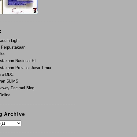
k
aeum Light
 Perpustakaan
Lite
stakaan Nasional RI
stakaan Provinsi Jawa Timur
n e-DDC
yan SLiMS
ewey Decimal Blog
nline
g Archive