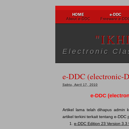
HOME
e-DDC
About e-DDC
Freeware e-DD
DOWNLOAD
All Free!!!
"IKH
Electronic Cl
e-DDC (electronic-D
Sabtu, April 17, 2010
e-DDC (electron
Artikel lama telah dihapus admin
artikel terkini terkait tentang e-DDC 
e-DDC Edition 23 Version 3.3