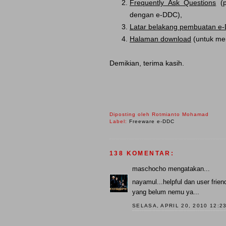
Frequently Ask Questions
(p
dengan e-DDC),
Latar belakang pembuatan e
Halaman download
(untuk men
Demikian, terima kasih.
Diposting oleh
Rotmianto Mohamad
Label:
Freeware e-DDC
138 KOMENTAR:
maschocho
mengatakan...
nayamul...helpful dan user frien
yang belum nemu ya...
SELASA, APRIL 20, 2010 12:2