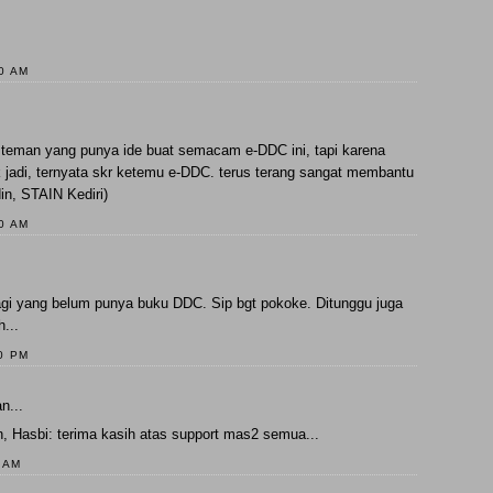
00 AM
a teman yang punya ide buat semacam e-DDC ini, tapi karena
k jadi, ternyata skr ketemu e-DDC. terus terang sangat membantu
in, STAIN Kediri)
00 AM
agi yang belum punya buku DDC. Sip bgt pokoke. Ditunggu juga
...
00 PM
n...
 Hasbi: terima kasih atas support mas2 semua...
0 AM