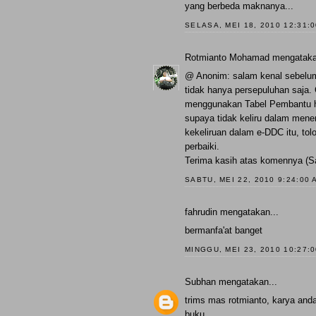
yang berbeda maknanya...
SELASA, MEI 18, 2010 12:31:
Rotmianto Mohamad
mengataka
@ Anonim: salam kenal sebelumn
tidak hanya persepuluhan saja
menggunakan Tabel Pembantu ha
supaya tidak keliru dalam men
kekeliruan dalam e-DDC itu, tol
perbaiki.
Terima kasih atas komennya (S
SABTU, MEI 22, 2010 9:24:00 
fahrudin
mengatakan...
bermanfa'at banget
MINGGU, MEI 23, 2010 10:27:
Subhan
mengatakan...
trims mas rotmianto, karya and
buku.