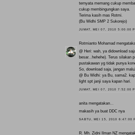
ternyata memang cukup membant
cukup membingungkan saya.
Terima kasih mas Rotmi.
(Bu Widhi SMP 2 Sukorejo)
JUMAT, MEI 07, 2010 5:00:00 
Rotmianto Mohamad
mengataka
@ Heri: wah, ya didownload saja 
besar...hehehe). Terus silakan p
pustakawan yg tidak punya konek
So, download saja, jangan malu
@ Bu Widhi: ya Bu, sama2. kap
light spt janji saya kapan hari.
JUMAT, MEI 07, 2010 7:52:00 
anita
mengatakan...
makasih ya buat DDC nya
SABTU, MEI 15, 2010 6:47:00 
R. Mh. Zidni Ilman NZ
mengatak