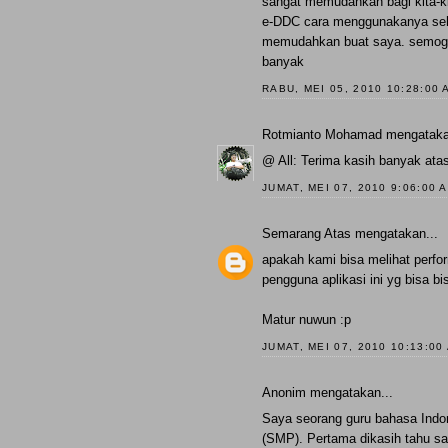
sangat memudahkan bagi kita-ki
e-DDC cara menggunakanya seh
memudahkan buat saya. semoga k
banyak
RABU, MEI 05, 2010 10:28:00 
Rotmianto Mohamad
mengataka
@ All: Terima kasih banyak at
JUMAT, MEI 07, 2010 9:06:00 
Semarang Atas
mengatakan...
apakah kami bisa melihat perfo
pengguna aplikasi ini yg bisa b
Matur nuwun :p
JUMAT, MEI 07, 2010 10:13:00
Anonim mengatakan...
Saya seorang guru bahasa Indo
(SMP). Pertama dikasih tahu s