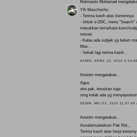
Rotmianto Mohamad
mengataka
Yth Maschocho:
- Terima kasih atas komennya
- Untuk e-DDC, menu "Search" ad
masukkan tema/kata kunci/subjek
sesuai.
- Kalau ada subjek yg belum ma
Mas...
- Sekali lagi terima kasih...
KAMIS, APRIL 22, 2010 2:34:0
Anonim mengatakan...
Agus:
oke pak, teruskan saja
smg kelak ada yg menyeponsori
SENIN, MEI 03, 2010 11:57:00
Anonim mengatakan...
Assalamualaikum Pak Rot,,,
Terima kasih atas kerja keras