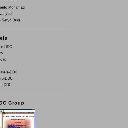
ianto Mohamad
Wahyudi
 Setyo Budi
els
t e-DDC
es
load
are e-DDC
n e-DDC
 e-DDC
DC Group