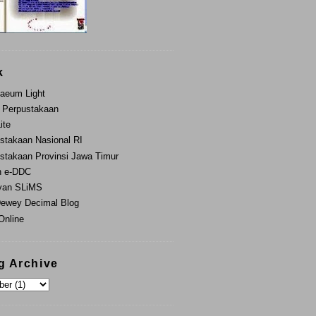
k
aeum Light
 Perpustakaan
Lite
stakaan Nasional RI
stakaan Provinsi Jawa Timur
n e-DDC
yan SLiMS
ewey Decimal Blog
nline
g Archive