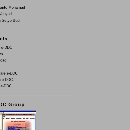
ianto Mohamad
Wahyudi
 Setyo Budi
els
t e-DDC
es
load
are e-DDC
n e-DDC
 e-DDC
DC Group