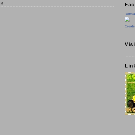
PM
Fac
Rotmi
Create
Vis
Lin