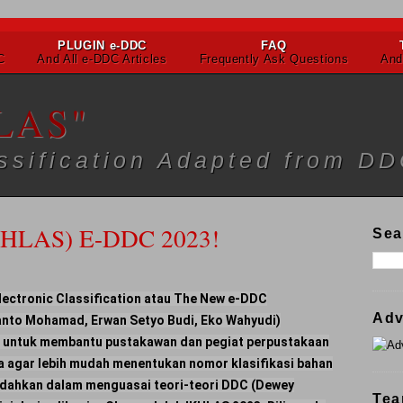
PLUGIN e-DDC
FAQ
C
And All e-DDC Articles
Frequently Ask Questions
And
LAS"
assification Adapted from D
KHLAS) E-DDC 2023!
Sea
lectronic Classification atau The New e-DDC
Adv
to Mohamad, Erwan Setyo Budi, Eko Wahyudi)
n untuk membantu pustakawan dan pegiat perpustakaan
esia agar lebih mudah menentukan nomor klasifikasi bahan
dahkan dalam menguasai teori-teori DDC (Dewey
Tea