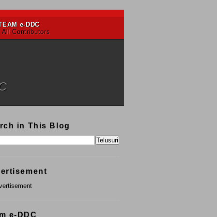
TEAM e-DDC
 All Contributors
DC
rch in This Blog
ertisement
m e-DDC