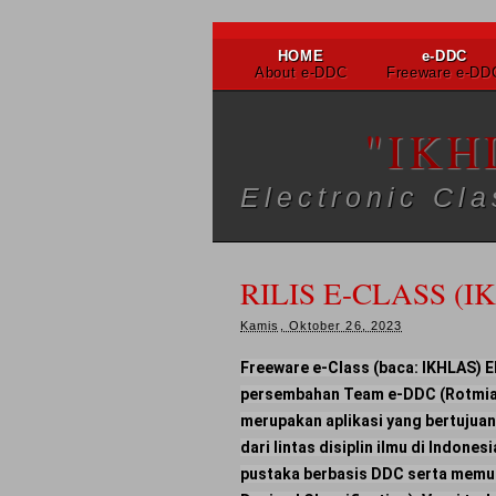
HOME
e-DDC
About e-DDC
Freeware e-DD
DOWNLOAD
All Free!!!
"IKH
Electronic Cl
RILIS E-CLASS (I
Kamis, Oktober 26, 2023
Freeware e-Class (baca: IKHLAS) E
persembahan Team e-DDC (Rotmian
merupakan aplikasi yang bertujua
dari lintas disiplin ilmu di Indon
pustaka berbasis DDC serta memu