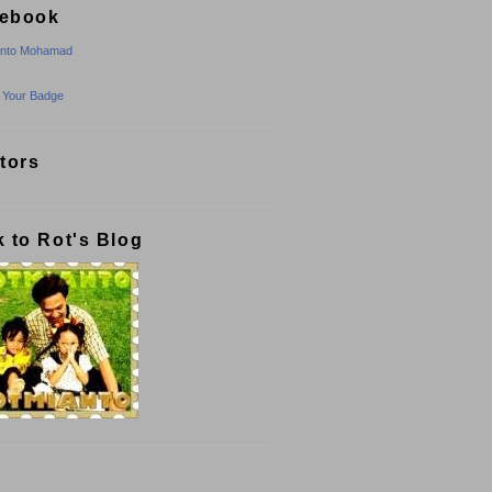
ebook
anto Mohamad
 Your Badge
itors
k to Rot's Blog