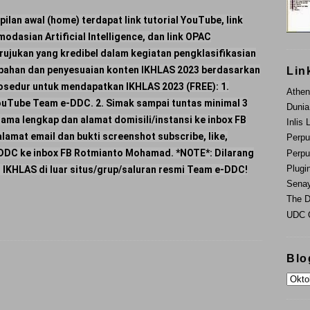
pilan awal (home) terdapat link tutorial YouTube, link
asian Artificial Intelligence, dan link OPAC
rujukan yang kredibel dalam kegiatan pengklasifikasian
mbahan dan penyesuaian konten IKHLAS 2023 berdasarkan
Lin
rosedur untuk mendapatkan IKHLAS 2023 (FREE): 1.
Athen
YouTube Team e-DDC. 2. Simak sampai tuntas minimal 3
Dunia
nama lengkap dan alamat domisili/instansi ke inbox FB
Inlis 
amat email dan bukti screenshot subscribe, like,
Perpu
DC ke inbox FB Rotmianto Mohamad. *NOTE*: Dilarang
Perpu
Plugi
 IKHLAS di luar situs/grup/saluran resmi Team e-DDC!
Sena
The D
UDC O
Blo