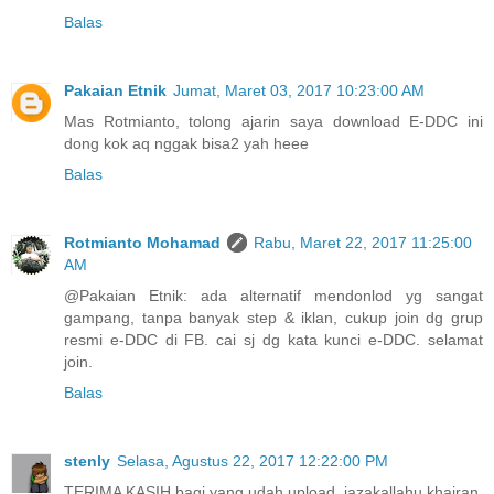
Balas
Pakaian Etnik
Jumat, Maret 03, 2017 10:23:00 AM
Mas Rotmianto, tolong ajarin saya download E-DDC ini
dong kok aq nggak bisa2 yah heee
Balas
Rotmianto Mohamad
Rabu, Maret 22, 2017 11:25:00
AM
@Pakaian Etnik: ada alternatif mendonlod yg sangat
gampang, tanpa banyak step & iklan, cukup join dg grup
resmi e-DDC di FB. cai sj dg kata kunci e-DDC. selamat
join.
Balas
stenly
Selasa, Agustus 22, 2017 12:22:00 PM
TERIMA KASIH bagi yang udah upload, jazakallahu khairan