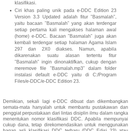
klasifikasi.
Ciri khas paling unik pada e-DDC Edition 23
Version 3.3 Updated adalah fitur "Basmalah",
yaitu bacaan "Basmalah" yang akan terdengar
setiap pertama kali mengakses halaman awal
(home) e-DDC. Bacaan "Basmalah" juga akan
kembali terdengar setiap halaman Agama Islam
297 dan 2X0 diakses. Namun, apabila
dikarenakan suatu alasan tertentu fitur
"Basmalah" ingin dinonaktifkan, cukup dengan
meremove file "Basmalah.mp3" dalam folder
instalasi default e-DDC yaitu di C:/Program
Files/e-DDC/e-DDC Edition 23.
Demikian, sekali lagi e-DDC dibuat dan dikembangkan
semata-mata hanyalah untuk membantu pustakawan dan
penggiat perpustakaan dari lintas disiplin ilmu dalam rangka
menentukan nomor klasifikasi DDC. Apabila mempunyai
cukup dana, tetap direkomendasikan untuk menggunakan
bagan asli klasifikasi DDC terbaru (DDC Edisi 23) atau