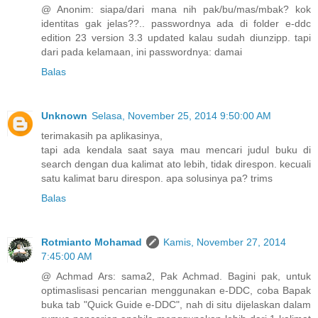
@ Anonim: siapa/dari mana nih pak/bu/mas/mbak? kok
identitas gak jelas??.. passwordnya ada di folder e-ddc
edition 23 version 3.3 updated kalau sudah diunzipp. tapi
dari pada kelamaan, ini passwordnya: damai
Balas
Unknown
Selasa, November 25, 2014 9:50:00 AM
terimakasih pa aplikasinya,
tapi ada kendala saat saya mau mencari judul buku di
search dengan dua kalimat ato lebih, tidak direspon. kecuali
satu kalimat baru direspon. apa solusinya pa? trims
Balas
Rotmianto Mohamad
Kamis, November 27, 2014
7:45:00 AM
@ Achmad Ars: sama2, Pak Achmad. Bagini pak, untuk
optimaslisasi pencarian menggunakan e-DDC, coba Bapak
buka tab "Quick Guide e-DDC", nah di situ dijelaskan dalam