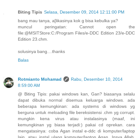
Biting Tipis
Selasa, Desember 09, 2014 12:11:00 PM
bang mau tanya, a[likasinya kok g bisa kebulka ya?
muncul peringatan: Cannot open the
file:@MSITStore:C:/Program Files/e-DDC Edition 23/e-DDC
Edition 23.chm.
solusinya bang....thanks
Balas
Rotmianto Mohamad
Rabu, Desember 10, 2014
8:59:00 AM
@ Biting Tipis: pakai windows kan, Gan? biasanya selalu
dapat dibuka normal disemua keluarga windows. ada
beberapa kemungkinan: ada systems di windows yg
berguna untuk meloading file bereksistensi .chm yg corrupt.
mungkin kena virus atau instalasinya (maaf, ini
kemungkinan yg biasa terjadi:) pakai cd oprekan. cara
mengatasinya: coba Agan instal e-ddc di komputer/laptop
lain. atau instal ulang komputer/laptop Agan. Insya Allah,