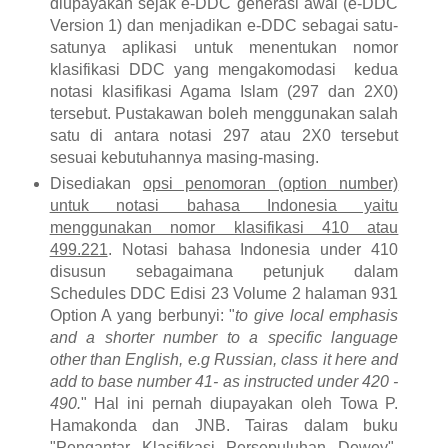
diupayakan sejak e-DDC generasi awal (e-DDC
Version 1) dan menjadikan e-DDC sebagai satu-
satunya aplikasi untuk menentukan nomor
klasifikasi DDC yang mengakomodasi
kedua
notasi klasifikasi Agama Islam (297 dan 2X0)
tersebut. Pustakawan boleh menggunakan salah
satu di antara notasi 297 atau 2X0 tersebut
sesuai kebutuhannya masing-masing.
Disediakan
opsi penomoran (option number)
untuk notasi bahasa Indonesia yaitu
menggunakan nomor klasifikasi 410 atau
499.221
. Notasi bahasa Indonesia under 410
disusun sebagaimana petunjuk dalam
Schedules DDC Edisi 23 Volume 2 halaman 931
Option A yang berbunyi: "
to give local emphasis
and a shorter number to a specific language
other than English, e.g Russian, class it here and
add to base number 41- as instructed under 420 -
490.
" Hal ini pernah diupayakan oleh Towa P.
Hamakonda dan JNB. Tairas dalam buku
"Pengantar Klasifikasi Persepuluhan Dewey".