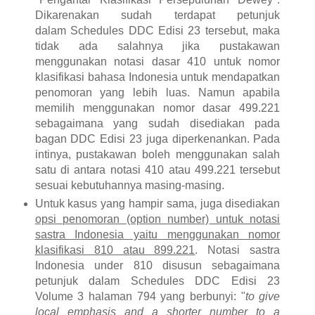
Dikarenakan sudah terdapat petunjuk
dalam
Schedules DDC Edisi 23 tersebut, maka
tidak ada salahnya jika pustakawan
menggunakan notasi dasar 410 untuk nomor
klasifikasi bahasa Indonesia untuk mendapatkan
penomoran yang lebih luas. Namun apabila
memilih menggunakan nomor dasar 499.221
sebagaimana yang sudah disediakan pada
bagan DDC Edisi 23 juga diperkenankan.
Pada
intinya, pustakawan boleh menggunakan salah
satu di antara notasi 410 atau 499.221 tersebut
sesuai kebutuhannya masing-masing.
Untuk kasus yang hampir sama, juga d
isediakan
opsi penomoran (option number)
untuk notasi
sastra Indonesia yaitu menggunakan nomor
klasifikasi 810 atau 899.221
. Notasi sastra
Indonesia under 810 disusun sebagaimana
petunjuk dalam Schedules DDC Edisi 23
Volume 3 halaman 794 yang berbunyi: "
to give
local emphasis and a shorter number to a