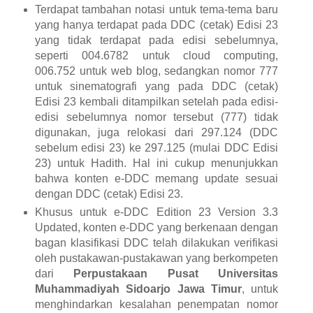
Terdapat tambahan notasi untuk tema-tema baru
yang hanya terdapat pada DDC (cetak) Edisi 23
yang tidak terdapat pada edisi sebelumnya,
seperti
004.6782 untuk cloud computing,
006.752 untuk web blog, sedangkan nomor 777
untuk sinematografi yang pada DDC (cetak)
Edisi 23 kembali ditampilkan setelah pada edisi-
edisi sebelumnya nomor tersebut (777) tidak
digunakan, juga relokasi dari 297.124
(DDC
sebe
lum edisi 23)
ke 297.125 (mulai DDC
E
disi
23)
untuk Hadi
th
. Hal ini cukup menunjukkan
bahwa konten e-DDC memang update sesuai
dengan DDC (cetak) Edisi 23.
Khusus untuk e-DDC Edition 23 Version 3.3
Updated, konten e-DDC yang berkenaan dengan
bagan klasifikasi DDC telah dilakukan verifikasi
oleh pustakawan-pustakawan yang berkompeten
dari
Perpustakaan Pusat Universitas
Muhammadiyah Sidoarjo Jawa Timur
, untuk
menghindarkan kesalahan penempatan nomor