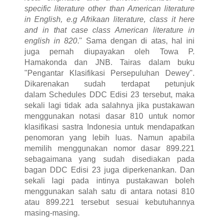
specific literature other than American literature
in English, e.g Afrikaan literature, class it here
and in that case class American literature in
english in 820
." Sama dengan di atas, hal ini
juga pernah diupayakan oleh Towa P.
Hamakonda dan JNB. Tairas dalam buku
"Pengantar Klasifikasi Persepuluhan Dewey".
D
ikarenakan sudah terdapat petunjuk
dalam
Schedules DDC Edisi 23 tersebut, maka
sekali lagi tidak ada salahnya jika pustakawan
menggunakan notasi dasar 810 untuk nomor
klasifikasi sastra Indonesia untuk mendapatkan
penomoran yang lebih luas. Namun apabila
memilih menggunakan nomor dasar 899.221
sebagaimana yang sudah disediakan pada
bagan DDC Edisi 23 juga diperkenankan. Dan
sekali lagi pada intinya p
ustakawan boleh
menggunakan salah satu di antara notasi 810
atau 899.221 tersebut sesuai kebutuhannya
masing-masing.