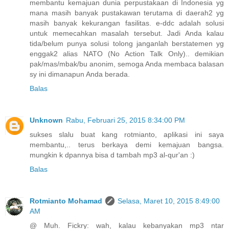
membantu kemajuan dunia perpustakaan di Indonesia yg
mana masih banyak pustakawan terutama di daerah2 yg
masih banyak kekurangan fasilitas. e-ddc adalah solusi
untuk memecahkan masalah tersebut. Jadi Anda kalau
tida/belum punya solusi tolong janganlah berstatemen yg
enggak2 alias NATO (No Action Talk Only).. demikian
pak/mas/mbak/bu anonim, semoga Anda membaca balasan
sy ini dimanapun Anda berada.
Balas
Unknown
Rabu, Februari 25, 2015 8:34:00 PM
sukses slalu buat kang rotmianto, aplikasi ini saya
membantu,.. terus berkaya demi kemajuan bangsa.
mungkin k dpannya bisa d tambah mp3 al-qur'an :)
Balas
Rotmianto Mohamad
Selasa, Maret 10, 2015 8:49:00
AM
@ Muh. Fickry: wah, kalau kebanyakan mp3 ntar